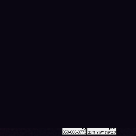
Queens Clinic
חזרה לדף הבית
דף הבית
סניף עפולה
קליניקת אסתטיקה ובוטוקס
Queens Clinic עפולה - הקליניקה המובילה לטיפולי אסתטיקה בצפון. צוות מומחים, טכנולוגיה מתקדמת ותוצאות טבעיות שמדברות בעד עצמן.
קביעת ייעוץ חינם
050-606-0773
כתובת
כיכר העצמאות 3, עפולה
שעות פעילות