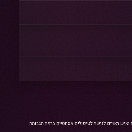
ים שכל אישה ואיש ראויים לגישה לטיפולים אסתטיים ברמה הגבוהה
 מגדל העמק, נצרת, נוף הגליל, טבריה, עכו ועוד. הצוות שלנו כולל רופאים
אנו מציעים את מגוון הטיפולים המלא שלנו בסניף עפולה - בוטוקס, פילר, פיסול פנים, עיצוב קו לסת, מילוי שפתיים ועוד. כל הטיפולים מבוצעים עם חומרים מאושרי FDA ובתנאי