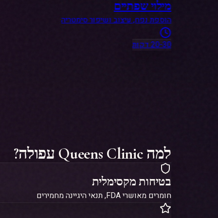
למה Queens Clinic עפולה?
בטיחות מקסימלית
חומרים מאושרי FDA, תנאי היגיינה מחמירים
תוצאות טבעיות
טכניקות מתקדמות למראה טבעי ורענן
צוות מומחים
רופאים ומטפלים עם ניסיון רב שנים