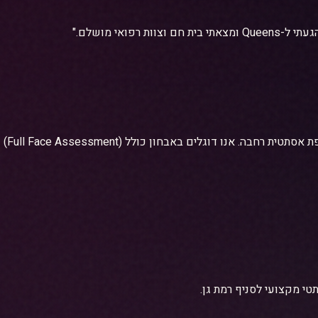
פואי מושלם."
, קל
י מקצועי לסניף רמת גן.