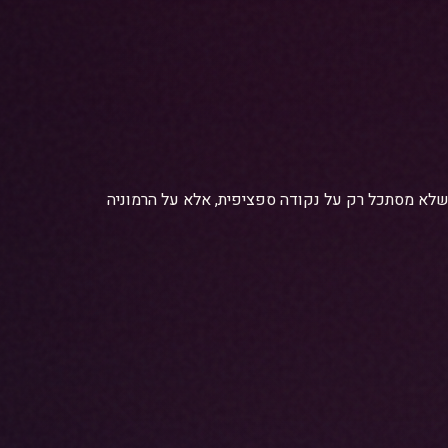
יניקת קווינס מציעה מעטפת אסתטית רחבה. אנו דוגלים באבחון כולל (Full Face Assessment) שלא מסתכל רק על נקודה ספציפית, אלא על הרמוניה