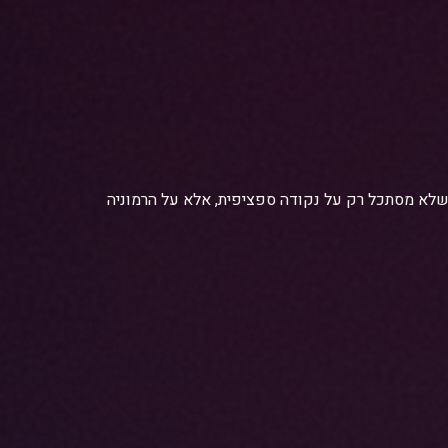
יניקת קווינס מציעה מעטפת אסתטית רחבה. אנו דוגלים באבחון כולל (Full Face Assessment) שלא מסתכל רק על נקודה ספציפית, אלא על הרמוניה