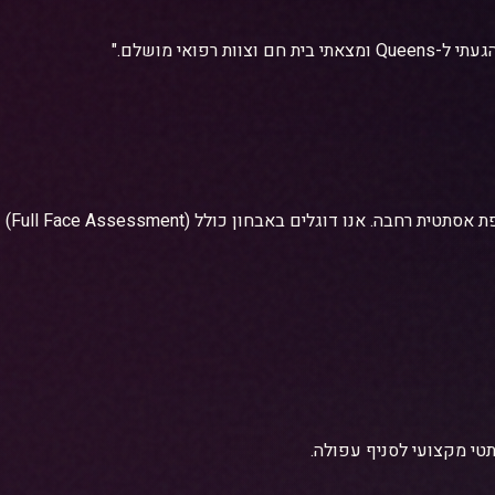
פואי מושלם."
, קל
טי מקצועי לסניף עפולה.