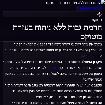
חזרה לחזית המגזין
בוטוקס
הרמת גבות ללא ניתוח בעזרת
בוטוקס
בימינו אין צורך להיכנס לחדר ניתוח כדי לקבל את המראה הפתוח
והשועלי (Cat-Eye / Fox-Eye) או פשוט להרים גבה עייפה שצונחת על
העפעף התחתון.
עיקרון הפעולה פשוט:
סביב העיניים ישנם שרירי משיכה למעלה, ושרירי
משיכה למטה. באמצעות הזרקת
בוטוקס
לשרירים ה'מושכים למטה'
באופן ספציפי, שרירי ה'משיכה למעלה' מנצחים והגבה מתרוממת באופן
טבעי ואלגנטי.
עיצוב אישי:
יש מי שתרצה הרמה דרמטית רק בזנב הגבה ליצירת מראה
חתולי, ויש מי שתרצה הרמה מאוזנת שתפתח את העין למראה ערני.
הרופא מאבחן את השריר ומזריק בדיוק לאן שצריך.
מה חשוב לדעת:
הטיפול מהיר ופשוט עם מינימום סיבוכים ותוצאה