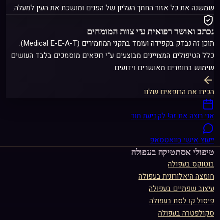
שמשנה את כל אזור החתך העליון של הפנים ומושכת את העין למעלה.
נכתב ואושר רפואית ע"י צוות המומחים
תוכן זה נבדק בקפידה ועומד בתקני המחמירים (Medical E-E-A-T).
כלל הטיפולים המצויינים מבוצעים ע"י רופאים מוסמכים בלבד העושים
שימוש בחומרים מאושרים וידועים.
הכירו את הרופאים שלנו
אני רוצה את זה! לקביעת תור
ייעוץ אישי בוואטסאפ
טיפולי אסתטיקה ב
עפולה
בוטוקס
ב
עפולה
חומצה היאלורונית
ב
עפולה
עיצוב שפתיים
ב
עפולה
פיסול קו לסת
ב
עפולה
סקולפטרה
ב
עפולה