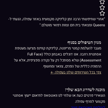
"אחרי שחיפשתי הרבה זמן קליניקה מקצועית באזור עפולה, הגעתי ל-
Queens ומצאתי בית חם וצוות רפואי מושלם."
מגוון הטיפולים בסניף
מעבר ל
העלמת קמטי מריונטה
, קליניקת קווינס מציעה מעטפת
אסתטית רחבה. אנו דוגלים באבחון כולל (Full Face
Assessment) שלא מסתכל רק על נקודה ספציפית, אלא על
הרמוניה כללית של הפנים, צוואר ומחשוף.
צפי בכל השירותים שלנו בעפולה ←
מוכנה לשדרוג הבא שלך?
השאירי פרטים כעת או שלחי לנו וואטסאפ לתיאום ייעוץ אסתטי
מקצועי לסניף עפולה.
לשליחת וואטסאפ ישיר