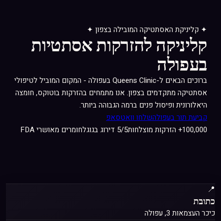
✦ קליניקת האסתטיקה המובילה בצפון ✦
קליניקה להזרקות אסתטיות
בעפולה
ברוכים הבאים ל-Queens Clinic בעפולה - המקום המוביל לטיפולי
אסתטיקה מתקדמים בצפון. אנו מתמחים בהזרקות בוטוקס, חומצה
היאלורונית ופיסול פנים ברמה הגבוהה ביותר.
קביעת תור בעפולה
שלחו וואטסאפ
100,000+
הזרקות מוצלחות
5/5
דירוג בגוגל
חומרים מאושרי
FDA
📍
כתובת
כיכר העצמאות 3, עפולה