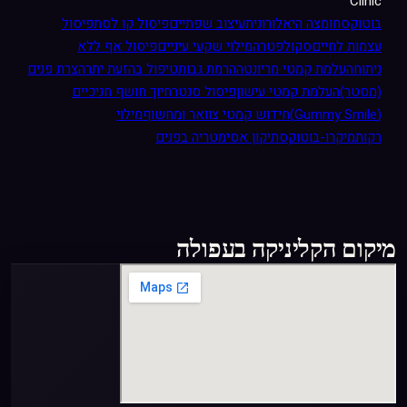
Clinic
בוטוקס
חומצה היאלורונית
עיצוב שפתיים
פיסול קו לסת
פיסול
עצמות לחיים
סקולפטרה
מילוי שקעי עיניים
פיסול אף ללא
ניתוח
העלמת קמטי מריונטה
הרמת גבות
טיפול בהזעת יתר
הצרת פנים
(מסטר)
העלמת קמטי עישון
פיסול סנטר
חיוך חושף חניכיים
(Gummy Smile)
חידוש קמטי צוואר ומחשוף
מילוי
רקות
מיקרו-בוטוקס
תיקון אסימטריה בפנים
מיקום הקליניקה בעפולה