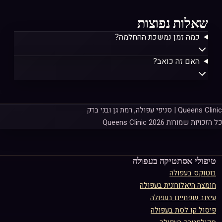
שאלות נפוצות
כמה זמן נמשכת ההחלמה?
האם זה כואב?
Queens Clinic | סניפי עפולה, רמת גן ובני ברק
כל הזכויות שמורות Queens Clinic 2026
טיפולי אסתטיקה ב
עפולה
בוטוקס
ב
עפולה
חומצה היאלורונית
ב
עפולה
עיצוב שפתיים
ב
עפולה
פיסול קו לסת
ב
עפולה