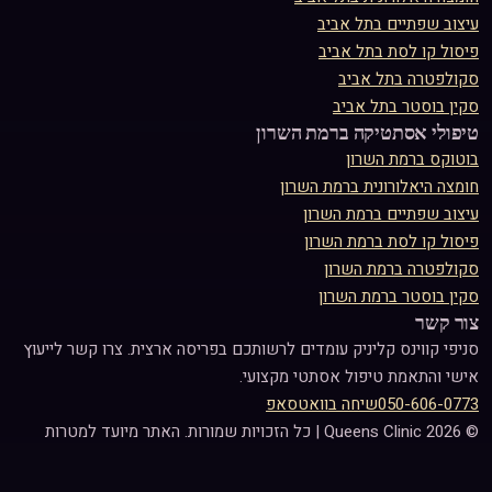
עיצוב שפתיים
ב
תל אביב
פיסול קו לסת
ב
תל אביב
סקולפטרה
ב
תל אביב
סקין בוסטר
ב
תל אביב
טיפולי אסתטיקה ב
רמת השרון
בוטוקס
ב
רמת השרון
חומצה היאלורונית
ב
רמת השרון
עיצוב שפתיים
ב
רמת השרון
פיסול קו לסת
ב
רמת השרון
סקולפטרה
ב
רמת השרון
סקין בוסטר
ב
רמת השרון
צור קשר
סניפי קווינס קליניק עומדים לרשותכם בפריסה ארצית. צרו קשר לייעוץ
אישי והתאמת טיפול אסתטי מקצועי.
050-606-0773
שיחה בוואטסאפ
©
2026
Queens Clinic | כל הזכויות שמורות. האתר מיועד למטרות
מידע בלבד ואינו מהווה תחליף לייעוץ רפואי אישי.
מדיניות פרטיות
תקנון האתר
מפת אתר