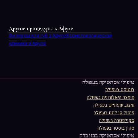
Другие процедуры в Афуле
Филлеры для губ в Афуле
Косметологическая
клиника в Афуле
טיפולי אסתטיקה ב
עפולה
בוטוקס
ב
עפולה
חומצה היאלורונית
ב
עפולה
עיצוב שפתיים
ב
עפולה
פיסול קו לסת
ב
עפולה
סקולפטרה
ב
עפולה
סקין בוסטר
ב
עפולה
טיפולי אסתטיקה ב
בני ברק