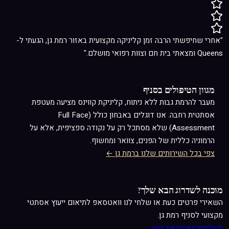
"אחרי שחיפשתי הרבה זמן קליניקה מקצועית באזור רמת גן, הגעתי ל-
Queens ומצאתי בית חם וצוות רפואי מושלם."
מגוון הטיפולים בסניף
מעבר ל
הרמת גבות ללא ניתוח
, קליניקת קווינס מציעה מעטפת
אסתטית רחבה. אנו דוגלים באבחון כולל (Full Face
Assessment) שלא מסתכל רק על נקודה ספציפית, אלא על
הרמוניה כללית של הפנים, צוואר ומחשוף.
צפי בכל השירותים שלנו ברמת גן ←
מוכנה לשדרוג הבא שלך?
השאירי פרטים כעת או שלחי לנו וואטסאפ לתיאום ייעוץ אסתטי
מקצועי לסניף רמת גן.
לשליחת וואטסאפ ישיר